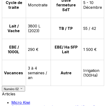
Date
Cycle de
5 - 10
Monotraite
fermeture
traite
Décembre
SdT
Lait /
3800 L
TB / TP
55 / 42
Vache
(2023)
EBE /
EBE/ Ha SFP
290 €
1 500 €
1000L
Lait
3 à 4
Irrigation
Vacances
semaines /
Autre
(100Ha)
an
Numéro 02
Articles
Micro Kiwi